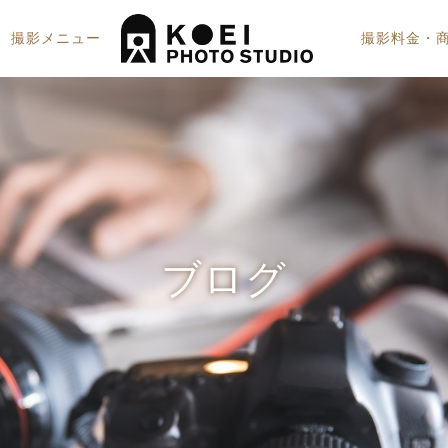
撮影メニュー
撮影料金・
証明写真焼き増し（メールオーダ
七五三
ー）
ブログ
プロフィール写真(アップスタイル)
成人式
長寿祝い・記念日・誕生日