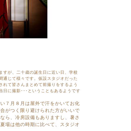
ますが、二十歳の誕生日に近い日、学校
間通じて様々です。
仮設スタジオだった
されて皆さんまとめて前撮りをする
よう
日に撮影･･･ということもあるようです
い７月８月は屋外で汗をかいてお化
都合がつく限り避けられた方がいいで
けなら、
冷房設備もありますし、暑さ
て夏場は他の時期に比べて、スタジオ