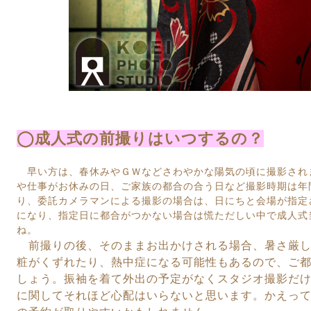
◯成人式の前撮りはいつするの？
早い方は、春休みやＧＷなどさわやかな陽気の頃に撮影され
や仕事がお休みの日、
ご家族の都合の合う日など撮影時期は年
り、委託カメラマンによる撮影の場合は、日にちと会場が指定
になり、指定日に都合がつかない場合は慌ただしい中で成人式当
ね。
前撮りの後、そのままお出かけされる場合、暑さ厳し
粧がくずれたり、熱中症になる
可能性もあるので、ご
しょう。振袖を着て外出の予定がなくスタジオ撮影だ
に関してそれほど心配はいらないと思います。かえっ