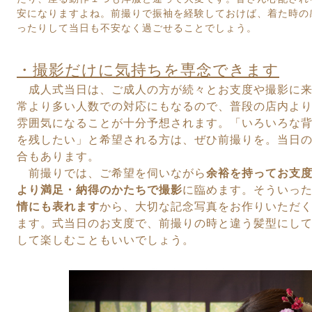
安になりますよね。
前撮りで振袖を経験しておけば、着た時の
ったりして当日も不安なく
過ごせることでしょう。
・撮影だけに気持ちを専念できます
成人式当日は、ご成人の方が続々とお支度や撮影に来
常より多い人数での
対応にもなるので、普段の店内よ
雰囲気になることが十分予想されます。
「いろいろな
を残したい」と希望される方は、ぜひ前撮りを。
当日
合もあります。
前撮りでは、ご希望を伺いながら
余裕を持ってお支
より満足・納得のかたちで
撮影
に臨めます。そういっ
情にも表れます
から、
大切な記念写真をお作りいただ
ます。式当日のお支度で、前撮りの時と違う髪型にし
して楽しむこともいいでしょう。