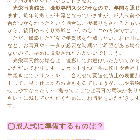
の
予約が取りやすいかもしれません。
光栄写真館は、撮影専門スタジオなので、年間を通
ます。
近年前撮りが主流となっていますが、成人式前
合がつかなかったという場合は、
後撮りをされる方も
から、後日ゆっくり撮影というのも１つの方法ですよ
ただ、撮影した写真で年賀状を作成したい、お正月
など、お写真やデータが必要な
時期のご希望がある場
ないので、早めに撮影された方がいいでしょう。
光栄写真館の場合は、撮影してお選びいただいてから
いただいております。
１カットずつ丁寧に修正や色補
手焼きにてプリントをし、合わせて変退色防止の
表面
トして、早く仕上がるお店もあるでしょうが、肌や着
せしやすかったり･･･撮ってよしでは写真の意味があ
キレイに残していただくために、
お時間をいただきま
す。
◯成人式に準備するものは？