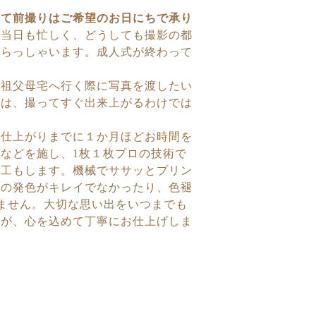
じて前撮りはご希望のお日にちで承り
や当日も忙しく、どうしても撮影の都
いらっしゃいます。成人式が終わって
。
に祖父母宅へ行く際に写真を渡したい
合は、撮ってすぐ出来上がるわけでは
仕上がりまでに１か月ほどお時間を
正などを施し、
1
枚１枚プロの技術で
加工もします。機械でササッとプリン
物の発色がキレイでなかったり、
色褪
りません。大切な思い出をいつまでも
すが、心を込めて丁寧にお仕上げしま