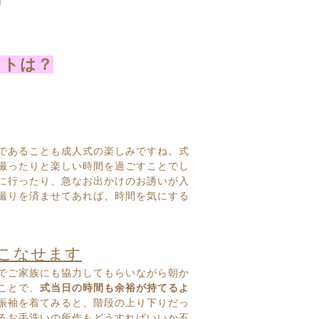
ットは？
であることも成人式の楽しみですね。
式
撮ったりと楽しい時間を過ごすことで
し
に行ったり、急なお出かけのお誘いが
入
撮りを済ませてあれば、時間を気にする
こなせます
でご家族にも協力してもらいながら朝か
ことで、
式当日の時間も余裕が持てるよ
振袖を着てみると、階段の上り下りだっ
るお手洗いの所作もどうすればいいか不