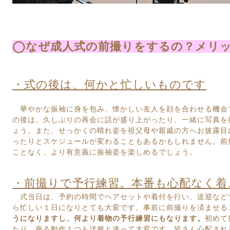
◯なぜ成人式の前撮りをするの？メリ
・式の後は、何かと忙しいものです
華やかな振袖に身を包み、懐かしい友人を顔を合わせる機会
の後は、久しぶりの再会に話が盛り上がったり、一緒に写真を
ょう。また、せっかくの晴れ姿を祖父母や親戚の方へお披露目
ったりとスケジュールが変わることもあるかもしれません。
前
ことなく、より有意義に振袖姿を楽しめるでしょう。
・前撮りで予行練習。本番も心配なく着
式当日は、予約の時間でヘアセットや着付を行い、送迎など
ら
忙しい１日になりとても大変です。事前に前撮りを済ませる
うに
なりますし、何より着物の予行練習にもなります。
初めて
たり、
座る動作１つも洋服と違って大変です。皆さん心配され