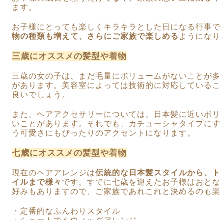
ます。
お子様にとっても楽しくキラキラとした日になる行事
物の種類も増えて、さらにご家族で楽しめる
ようにな
三歳にオススメの髪型や着物
三歳の女の子は、まだ毛量にボリュームがないことが
があります。美容室によっては技術的に対応している
良いでしょう。
また、ヘアアクセサリーについては、日本髪に近いボ
いことがあります。それでも、カチューシャタイプに
う可愛さにもぴったりのアクセントになります。
七歳にオススメの髪型や着物
現在のヘアアレンジは
伝統的な日本髪スタイルから、
イルまで様々
です。すでに七歳を迎えたお子様はおと
好みもありますので、ご家族であれこれと決めるのも
・定番的なふんわりスタイル