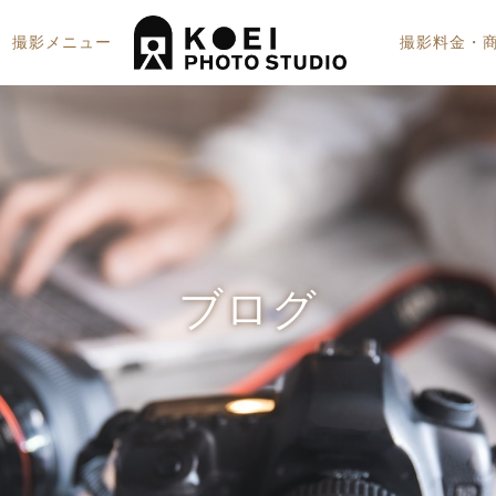
撮影メニュー
撮影料金・
証明写真焼き増し（メールオーダ
七五三
ー）
ブログ
プロフィール写真(アップスタイル)
成人式
長寿祝い・記念日・誕生日