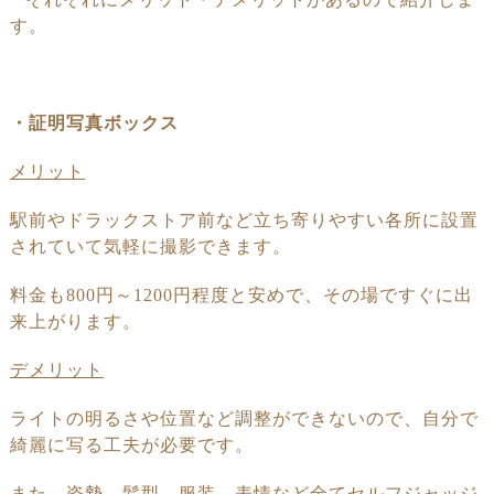
す。
・証明写真ボックス
メリット
駅前やドラックストア前など立ち寄りやすい各所に設置
されていて
気軽に撮影できます。
料金も
800
円～
1200
円程度と安めで、その場ですぐに出
来上がります。
デメリット
ライトの明るさや位置など調整ができないので、自分で
綺麗に写る
工夫が
必要です。
また、姿勢、髪型、服装、表情など全てセルフジャッジ