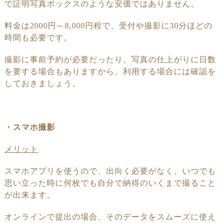
で証明写真
ボックスの
ような
安価ではありません。
料金は
2000
円～
8,000
円程で、
受付や撮影に
30
分ほどの
時間も必要です。
撮影に事前予約が必要だったり、写真の仕上がりに日数
を要する場合も
ありますから、
利用する場合には確認を
しておきましょう。
・スマホ撮影
メリット
スマホアプリを使うので、出向く必要がなく、いつでも
思い立った時に
何枚でも
自分で
納得のいくまで撮ること
が出来ます。
オンラインで
提出の場合、そのデータを
スムーズに使え