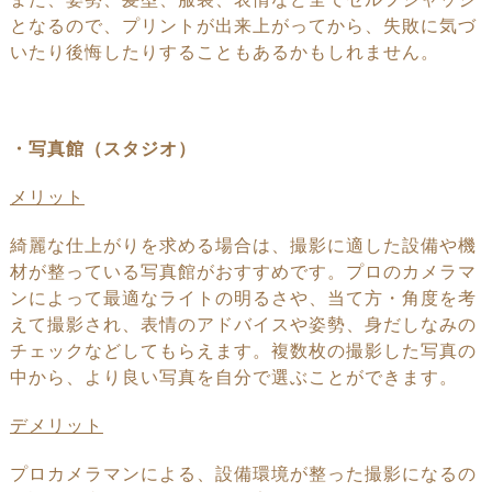
となるので、
プリントが
出来上がってから、失敗に気づ
いたり後悔したりすることも
あるかもしれません。
・写真館（スタジオ）
メリット
綺麗な仕上がりを求める場合は、撮影に適した設備や機
材が整っている
写真館が
おすすめです。
プロのカメラマ
ンによって最適なライトの
明るさや、
当て方・
角度を考
えて撮影され、
表情のアドバイスや姿勢、
身だしなみの
チェックなど
してもらえます。複数枚の撮影した
写真の
中から、より良い写真を自分で
選ぶことができます。
デメリット
プロカメラマンによる、設備環境が整った撮影になるの