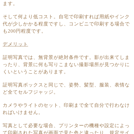
ます。
そして何より低コスト。自宅で印刷すれば用紙やインク
代が少しかかる
程度
ですし、
コンビニで印刷する場合で
も
200
円程度です。
デメリット
証明写真では、無背景が絶対条件です。影が出来てしま
ったり、背景に
何も写りこまない
撮影場所が見つかりに
くいということがあります。
証明写真ボックスと同じで、姿勢、髪型、服装、表情な
ど全てセルフ
ジャッジ。
カメラや
ライトのセット、印刷まで全て自分で行わなけ
れば
いけません。
写真として必要な場合、
プリンターの機種や設定によっ
て印刷された
写真が
画面で
見た色と違ったり、規定サイ